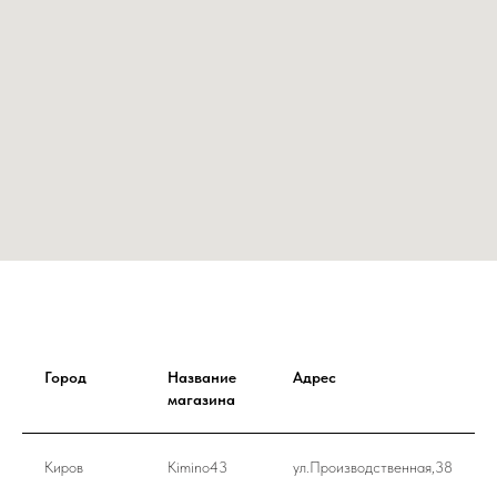
Город
Название
Адрес
магазина
Киров
Kimino43
ул.Производственная,38